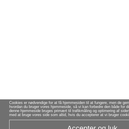
Cookies er nødvendige for at få hjemmesiden til at fungere, men de g
hvordan du bruger vores hjemmeside, så vi kan forbedre den både for di
denne hjemmeside bruges primært til trafikmåling og optimering af side
med at bruge vores side som altid, hvis du accepterer at vi bruger cook
Accepter og luk