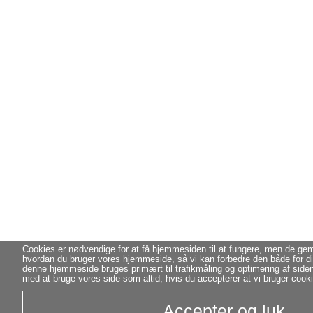
Cookies er nødvendige for at få hjemmesiden til at fungere, men de g
hvordan du bruger vores hjemmeside, så vi kan forbedre den både for di
denne hjemmeside bruges primært til trafikmåling og optimering af side
med at bruge vores side som altid, hvis du accepterer at vi bruger cook
Accepter og luk