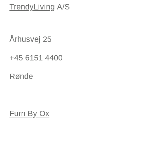
TrendyLiving
A/S
Århusvej 25
+45 6151 4400
Rønde
Furn By Ox